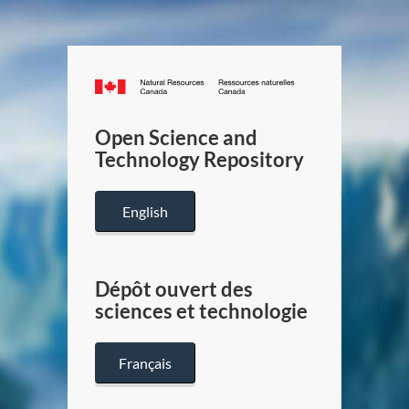
Canada.ca
/
Gouverneme
Open Science and
du
Technology Repository
Canada
English
Dépôt ouvert des
sciences et technologie
Français