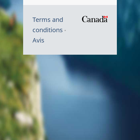
Terms and
/
conditions
Symbole
Avis
du
gouvernem
du
Canada