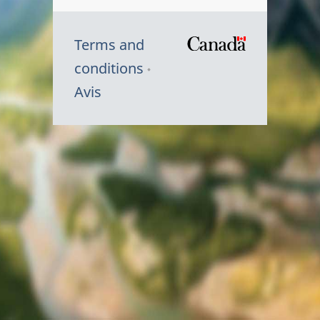
Terms and
/
conditions
Symbole
Avis
du
gouvernem
du
Canada