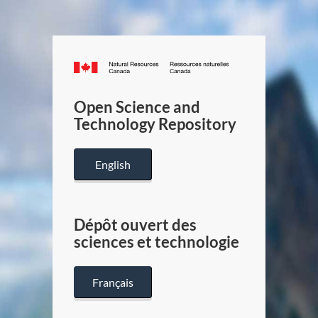
Canada.ca
/
Gouverneme
Open Science and
du
Technology Repository
Canada
English
Dépôt ouvert des
sciences et technologie
Français