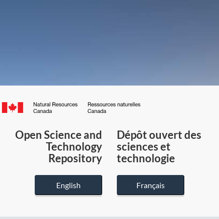
Canada.ca
/
Gouvernement
Open Science and
Dépôt ouvert des
du
Technology
sciences et
Canada
Repository
technologie
English
Français