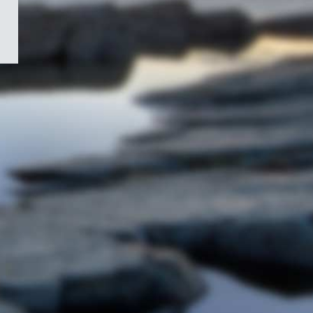
/
Symbole
du
gouvernement
du
Canada