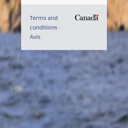
Terms and
/
conditions
Symbole
Avis
du
gouvernem
du
Canada