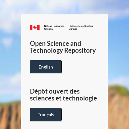
Canada.ca
/
Gouverneme
Open Science and
du
Technology Repository
Canada
English
Dépôt ouvert des
sciences et technologie
Français