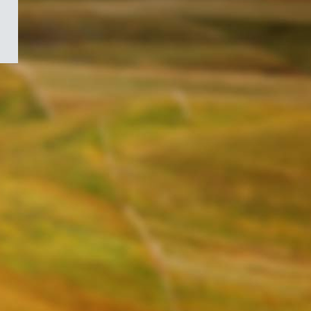
/
Symbole
du
gouvernement
du
Canada