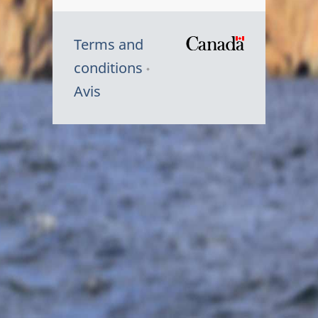
Terms and
/
conditions
Symbole
Avis
du
gouvernem
du
Canada