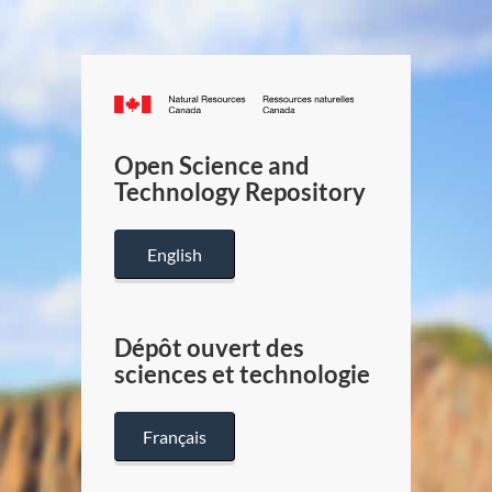
Canada.ca
/
Gouverneme
Open Science and
du
Technology Repository
Canada
English
Dépôt ouvert des
sciences et technologie
Français