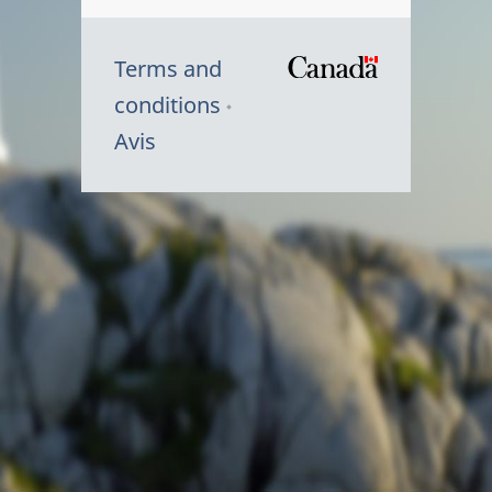
Terms and
/
conditions
Symbole
Avis
du
gouvernem
du
Canada