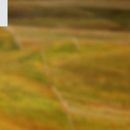
/
Symbole
du
gouvernement
du
Canada