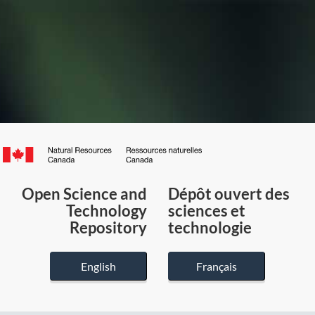
Canada.ca
/
Gouvernement
Open Science and
Dépôt ouvert des
du
Technology
sciences et
Canada
Repository
technologie
English
Français