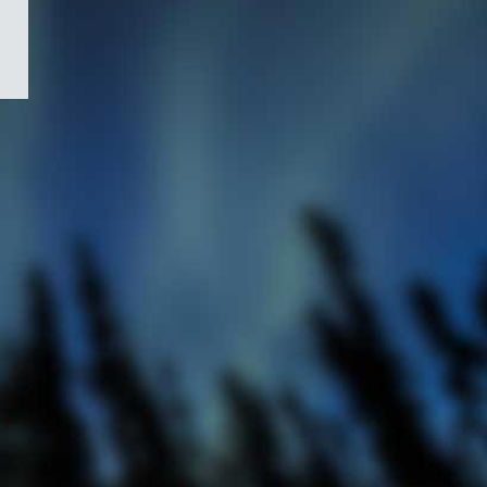
/
Symbole
du
gouvernement
du
Canada