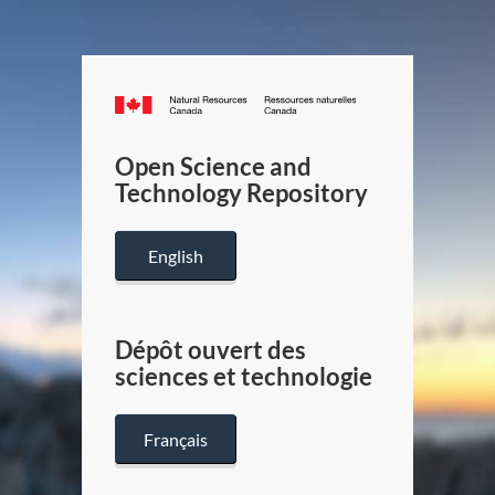
Canada.ca
/
Gouverneme
Open Science and
du
Technology Repository
Canada
English
Dépôt ouvert des
sciences et technologie
Français