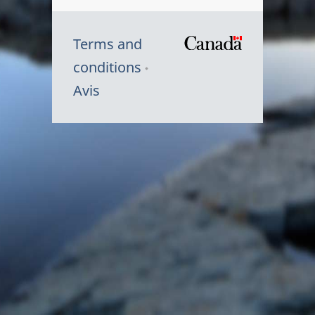
Terms and
/
conditions
Symbole
Avis
du
gouvernem
du
Canada