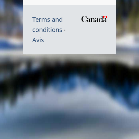
Terms and
/
conditions
Symbole
Avis
du
gouvernem
du
Canada