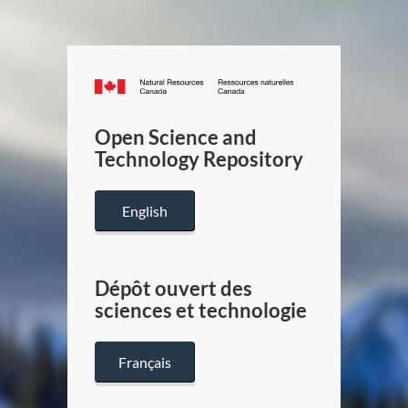
Canada.ca
/
Gouverneme
Open Science and
du
Technology Repository
Canada
English
Dépôt ouvert des
sciences et technologie
Français