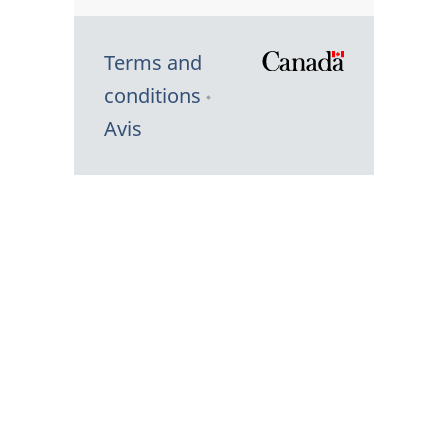
Terms and
/
conditions
Symbole
Avis
du
gouvernem
du
Canada