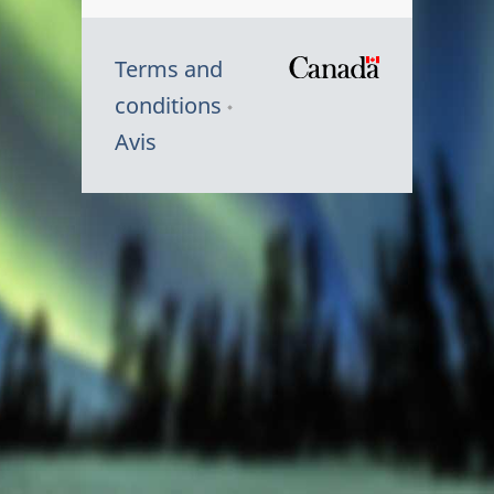
Terms and
/
conditions
Symbole
Avis
du
gouvernem
du
Canada