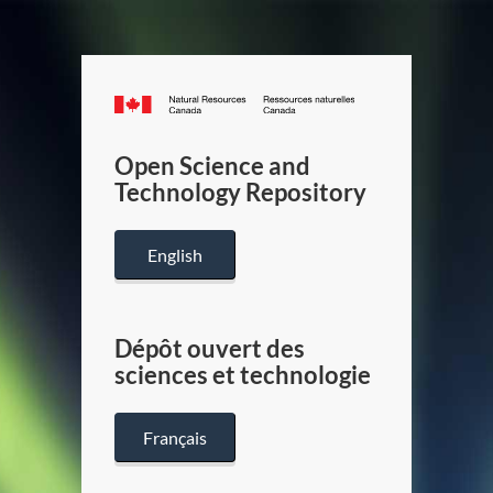
Canada.ca
/
Gouverneme
Open Science and
du
Technology Repository
Canada
English
Dépôt ouvert des
sciences et technologie
Français