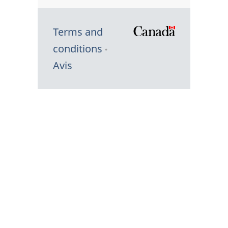
Terms and
/
conditions
Symbole
Avis
du
gouvernem
du
Canada