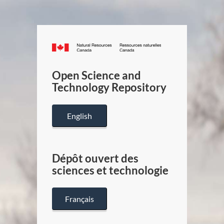
Canada.ca
/
Gouverneme
Open Science and
du
Technology Repository
Canada
English
Dépôt ouvert des
sciences et technologie
Français