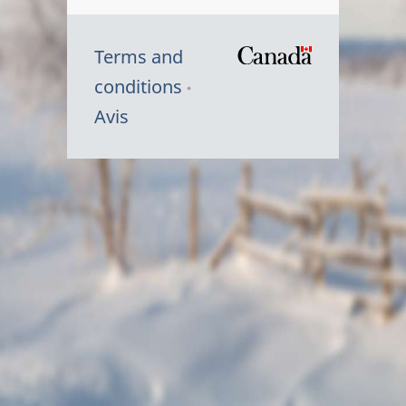
Terms and
/
conditions
Symbole
Avis
du
gouvernem
du
Canada