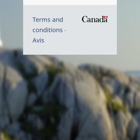
Terms and
/
conditions
Symbole
Avis
du
gouvernem
du
Canada