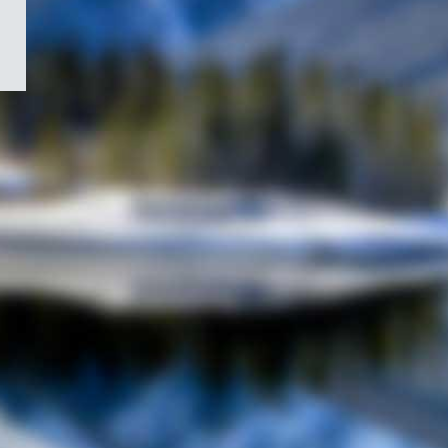
/
Symbole
du
gouvernement
du
Canada