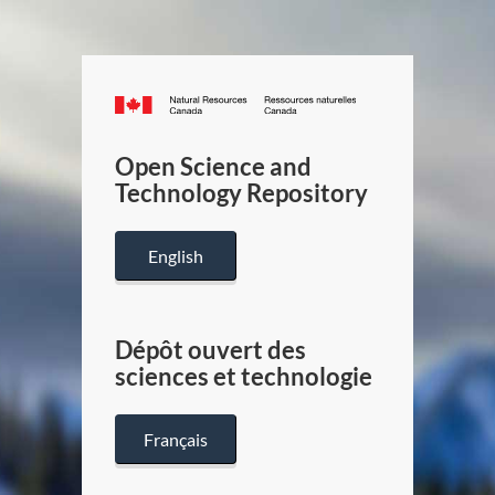
Canada.ca
/
Gouverneme
Open Science and
du
Technology Repository
Canada
English
Dépôt ouvert des
sciences et technologie
Français