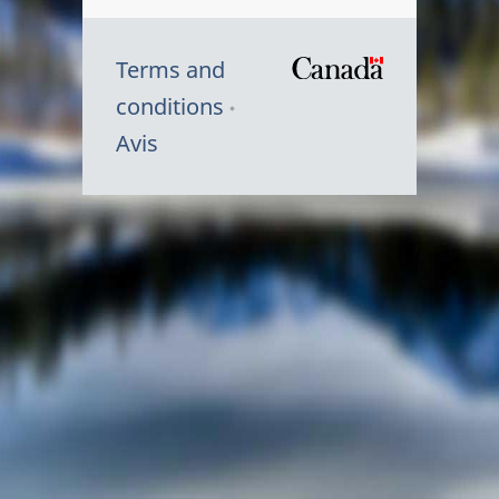
Terms and
/
conditions
Symbole
Avis
du
gouvernem
du
Canada