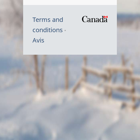
Terms and
/
conditions
Symbole
Avis
du
gouvernem
du
Canada