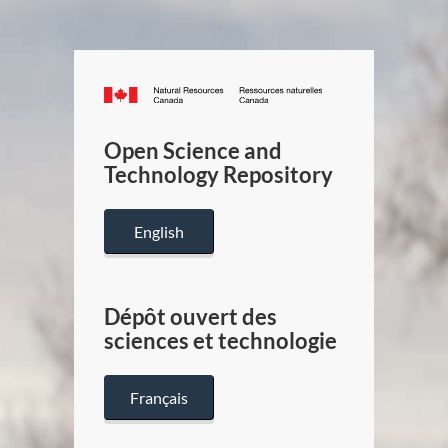
Canada.ca
/
Gouverneme
Open Science and
du
Technology Repository
Canada
English
Dépôt ouvert des
sciences et technologie
Français