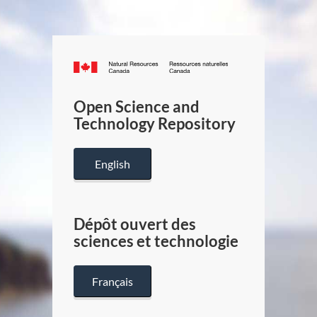
Canada.ca
/
Gouverneme
Open Science and
du
Technology Repository
Canada
English
Dépôt ouvert des
sciences et technologie
Français