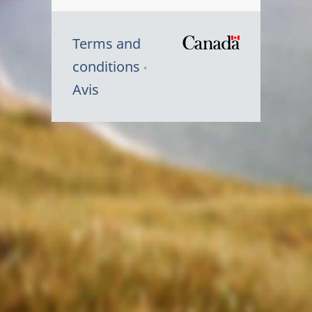
Terms and
/
conditions
Symbole
Avis
du
gouvernem
du
Canada