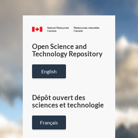
Canada.ca
/
Gouverneme
Open Science and
du
Technology Repository
Canada
English
Dépôt ouvert des
sciences et technologie
Français