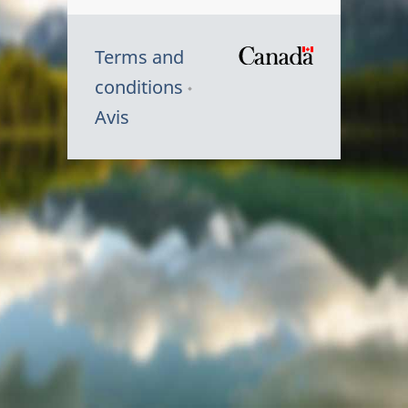
Terms and
/
conditions
Symbole
Avis
du
gouvernem
du
Canada