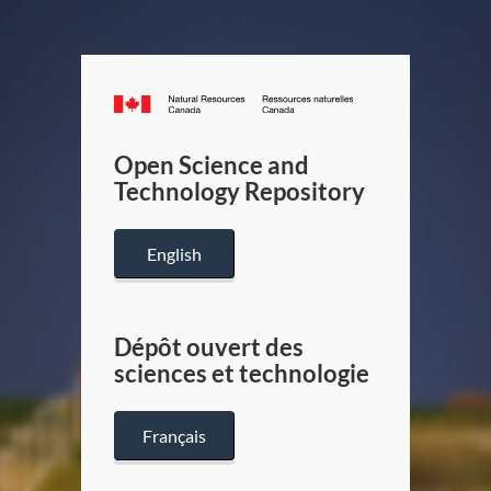
Canada.ca
/
Gouverneme
Open Science and
du
Technology Repository
Canada
English
Dépôt ouvert des
sciences et technologie
Français