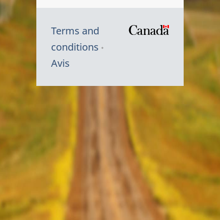
Terms and
/
conditions
Symbole
Avis
du
gouvernem
du
Canada