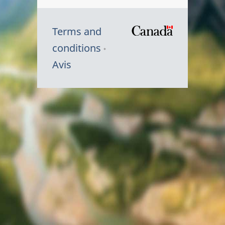
Terms and
/
conditions
Symbole
Avis
du
gouvernem
du
Canada