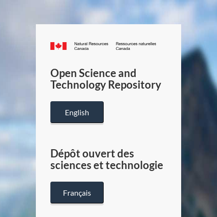
Canada.ca
/
Gouverneme
Open Science and
du
Technology Repository
Canada
English
Dépôt ouvert des
sciences et technologie
Français