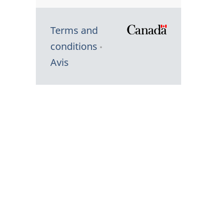
Terms and
/
conditions
Symbole
Avis
du
gouvernem
du
Canada