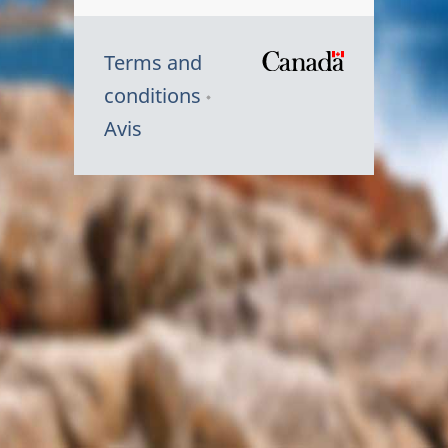
Terms and
/
conditions
Symbole
Avis
du
gouvernem
du
Canada