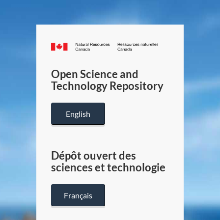
Canada.ca
/
Gouverneme
Open Science and
du
Technology Repository
Canada
English
Dépôt ouvert des
sciences et technologie
Français