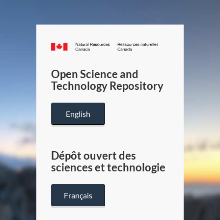
Canada.ca
/
Gouverneme
Open Science and
du
Technology Repository
Canada
English
Dépôt ouvert des
sciences et technologie
Français