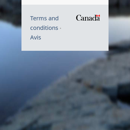
Terms and
/
conditions
Symbole
Avis
du
gouvernem
du
Canada