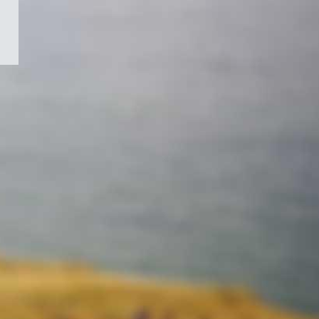
/
Symbole
du
gouvernement
du
Canada