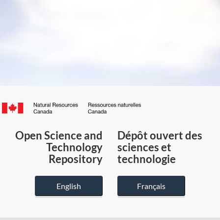
Canada.ca
/
Gouvernement
Open Science and
Dépôt ouvert des
du
Technology
sciences et
Canada
Repository
technologie
English
Français