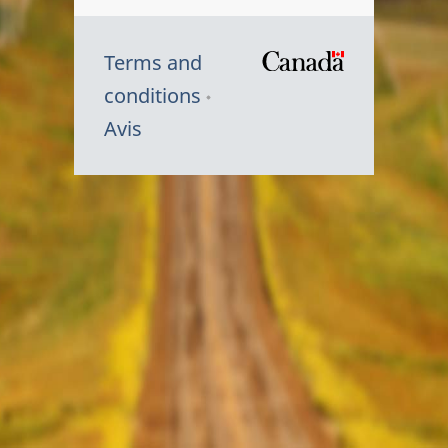
Terms and
/
conditions
Symbole
Avis
du
gouvernem
du
Canada