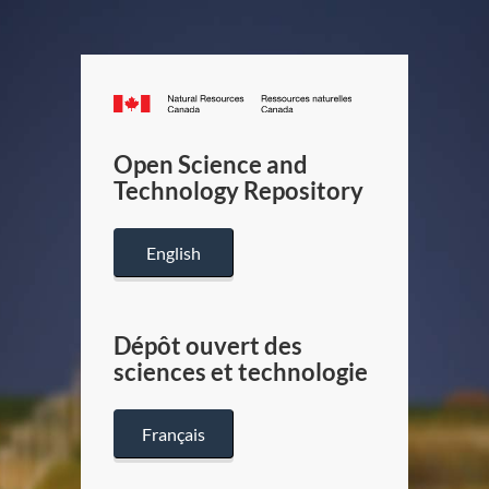
Canada.ca
/
Gouverneme
Open Science and
du
Technology Repository
Canada
English
Dépôt ouvert des
sciences et technologie
Français