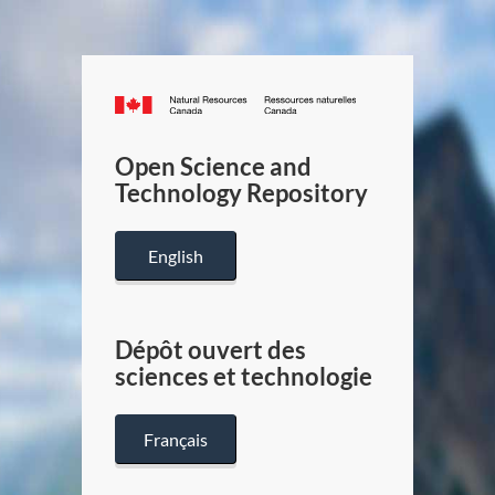
Canada.ca
/
Gouverneme
Open Science and
du
Technology Repository
Canada
English
Dépôt ouvert des
sciences et technologie
Français