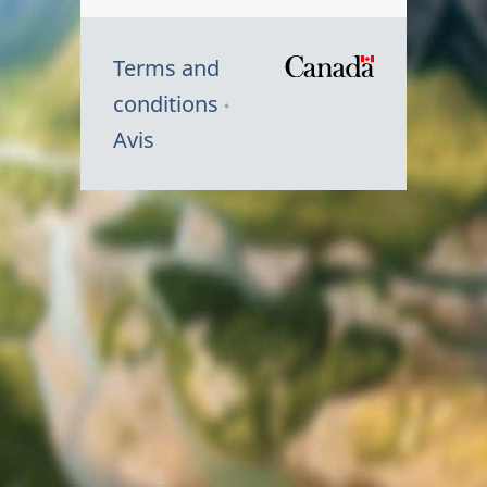
Terms and
/
conditions
Symbole
Avis
du
gouvernem
du
Canada