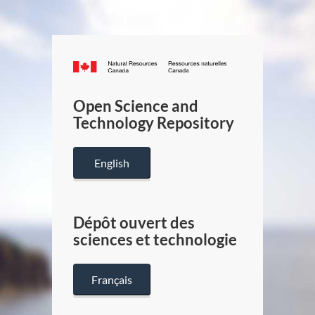
Canada.ca
/
Gouverneme
Open Science and
du
Technology Repository
Canada
English
Dépôt ouvert des
sciences et technologie
Français