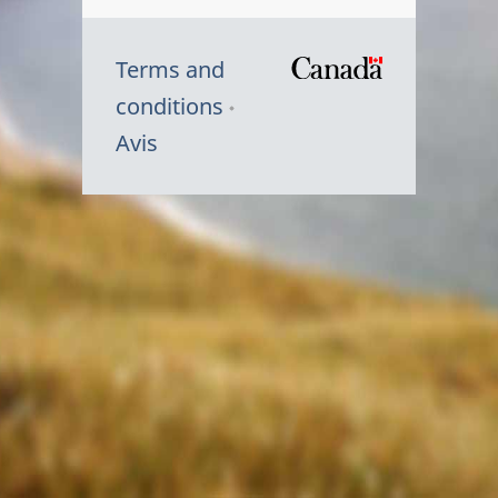
Terms and
/
conditions
Symbole
Avis
du
gouvernem
du
Canada