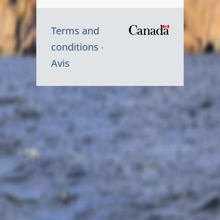
Terms and
/
conditions
Symbole
Avis
du
gouvernem
du
Canada