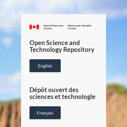
Canada.ca
/
Gouverneme
Open Science and
du
Technology Repository
Canada
English
Dépôt ouvert des
sciences et technologie
Français