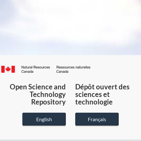
Canada.ca
/
Gouvernement
Open Science and
Dépôt ouvert des
du
Technology
sciences et
Canada
Repository
technologie
English
Français