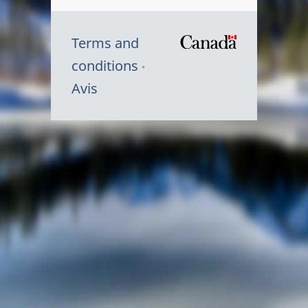
Terms and
/
conditions
Symbole
Avis
du
gouvernem
du
Canada