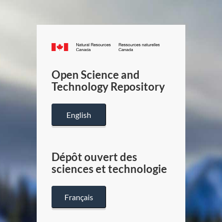
Canada.ca
/
Gouverneme
Open Science and
du
Technology Repository
Canada
English
Dépôt ouvert des
sciences et technologie
Français