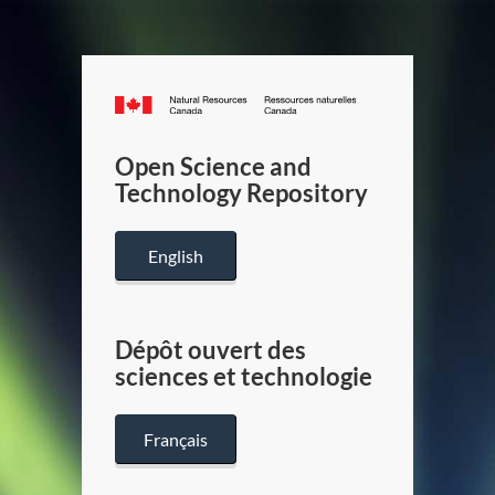
Canada.ca
/
Gouverneme
Open Science and
du
Technology Repository
Canada
English
Dépôt ouvert des
sciences et technologie
Français