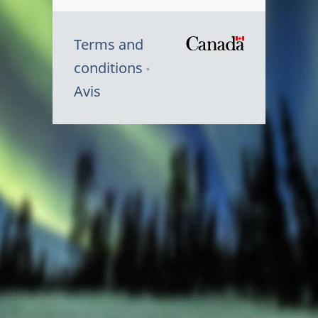
Terms and
/
conditions
Symbole
Avis
du
gouvernem
du
Canada