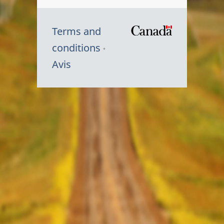
Terms and
/
conditions
Symbole
Avis
du
gouvernem
du
Canada