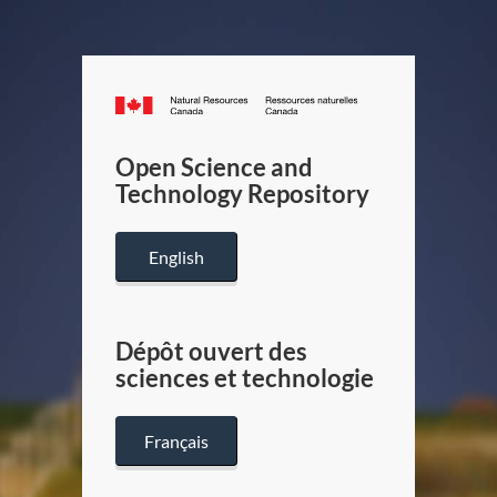
Canada.ca
/
Gouverneme
Open Science and
du
Technology Repository
Canada
English
Dépôt ouvert des
sciences et technologie
Français