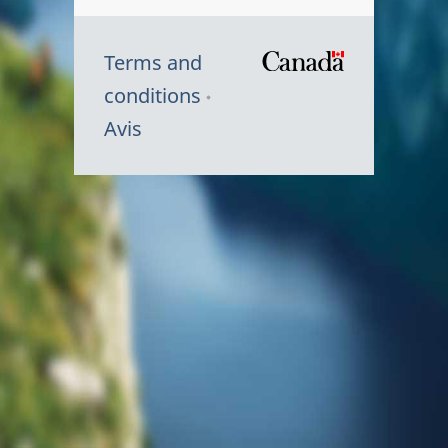
Terms and
/
conditions
Symbole
Avis
du
gouvernem
du
Canada