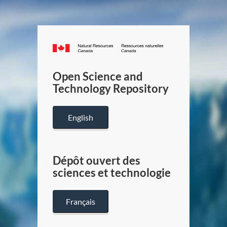
Canada.ca
/
Gouverneme
Open Science and
du
Technology Repository
Canada
English
Dépôt ouvert des
sciences et technologie
Français