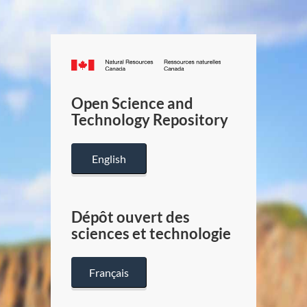
Canada.ca
/
Gouverneme
Open Science and
du
Technology Repository
Canada
English
Dépôt ouvert des
sciences et technologie
Français