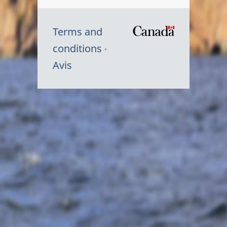
Terms and
/
conditions
Symbole
Avis
du
gouvernem
du
Canada