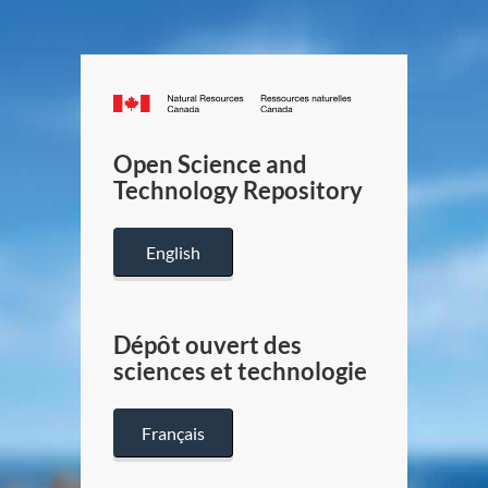
Canada.ca
/
Gouverneme
Open Science and
du
Technology Repository
Canada
English
Dépôt ouvert des
sciences et technologie
Français