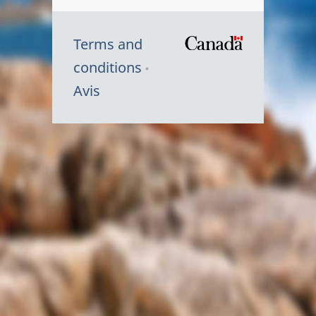
Terms and
/
conditions
Symbole
Avis
du
gouvernem
du
Canada