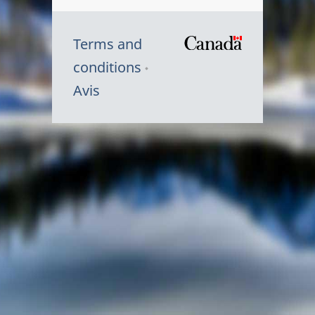
Terms and
/
conditions
Symbole
Avis
du
gouvernem
du
Canada