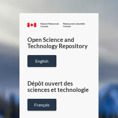
Canada.ca
/
Gouverneme
Open Science and
du
Technology Repository
Canada
English
Dépôt ouvert des
sciences et technologie
Français