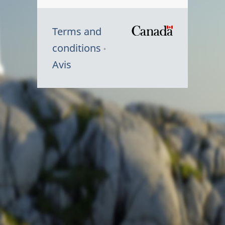
Terms and
/
conditions
Symbole
Avis
du
gouvernem
du
Canada