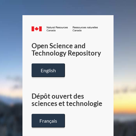
Canada.ca
/
Gouverneme
Open Science and
du
Technology Repository
Canada
English
Dépôt ouvert des
sciences et technologie
Français