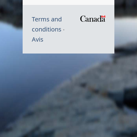
Terms and
/
conditions
Symbole
Avis
du
gouvernem
du
Canada