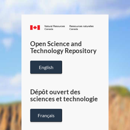
Canada.ca
/
Gouverneme
Open Science and
du
Technology Repository
Canada
English
Dépôt ouvert des
sciences et technologie
Français