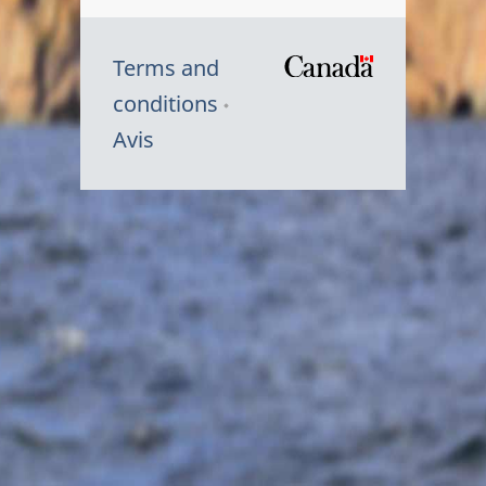
Terms and
/
conditions
Symbole
Avis
du
gouvernem
du
Canada