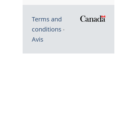
Terms and
/
conditions
Symbole
Avis
du
gouvernem
du
Canada