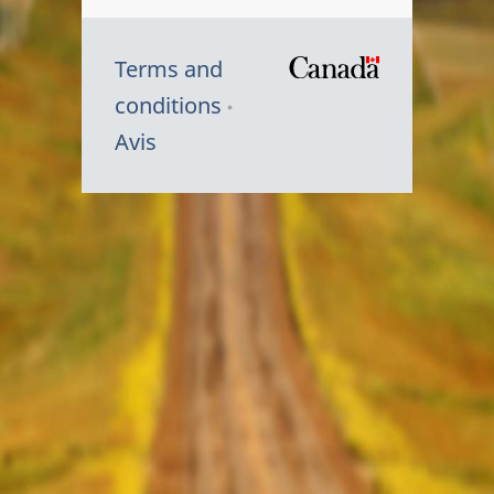
Terms and
/
conditions
Symbole
Avis
du
gouvernem
du
Canada