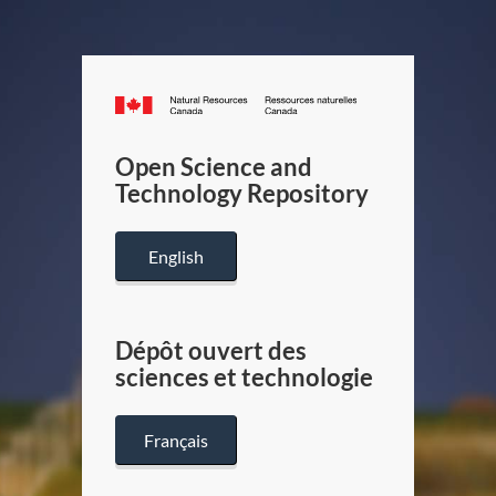
Canada.ca
/
Gouverneme
Open Science and
du
Technology Repository
Canada
English
Dépôt ouvert des
sciences et technologie
Français