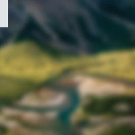
/
Symbole
du
gouvernement
du
Canada