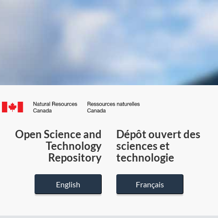
Canada.ca
/
Gouvernement
Open Science and
Dépôt ouvert des
du
Technology
sciences et
Canada
Repository
technologie
English
Français