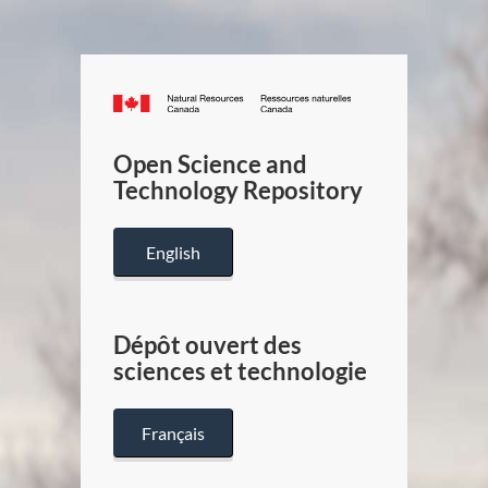
Canada.ca
/
Gouverneme
Open Science and
du
Technology Repository
Canada
English
Dépôt ouvert des
sciences et technologie
Français