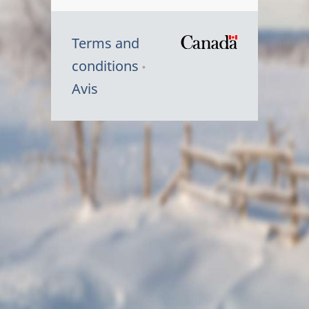
Terms and
/
conditions
Symbole
Avis
du
gouvernem
du
Canada