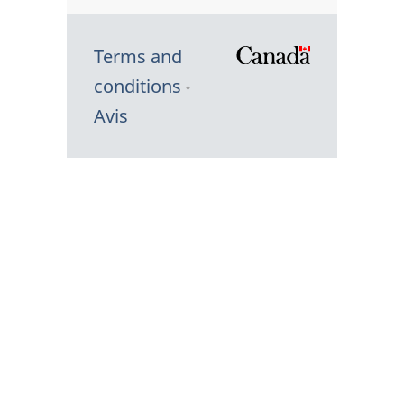
Terms and
/
conditions
Symbole
Avis
du
gouvernem
du
Canada