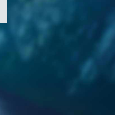
/
Symbole
du
gouvernement
du
Canada