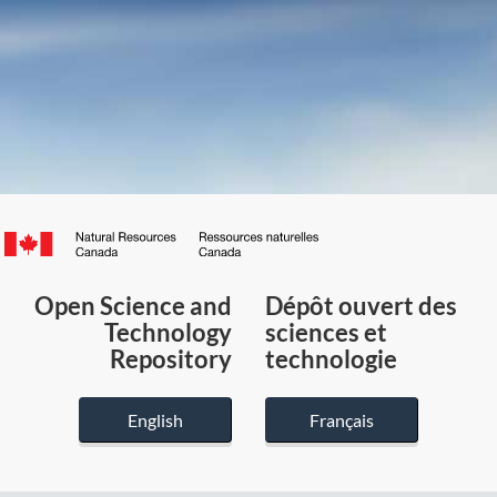
Canada.ca
/
Gouvernement
Open Science and
Dépôt ouvert des
du
Technology
sciences et
Canada
Repository
technologie
English
Français