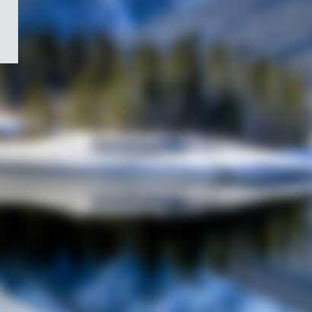
/
Symbole
du
gouvernement
du
Canada