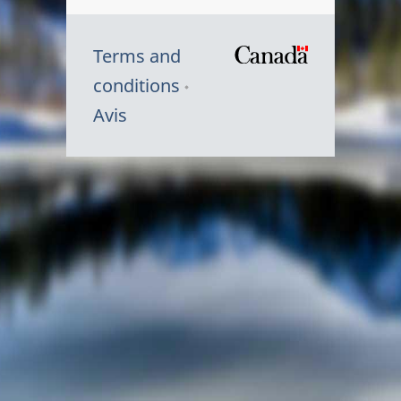
Terms and
/
conditions
Symbole
Avis
du
gouvernem
du
Canada