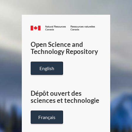
Canada.ca
/
Gouverneme
Open Science and
du
Technology Repository
Canada
English
Dépôt ouvert des
sciences et technologie
Français